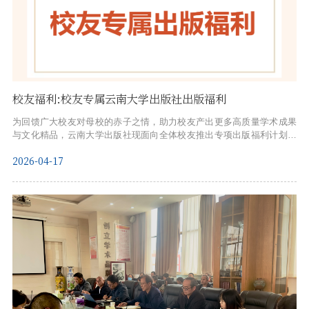
校友福利:校友专属云南大学出版社出版福利
为回馈广大校友对母校的赤子之情，助力校友产出更多高质量学术成果
与文化精品，云南大学出版社现面向全体校友推出专项出版福利计划。
凡是云南大学校友申报图书出版项目，经选题论证通过后，尊享以下专
2026-04-17
属福利：★凡属我校校友在云南大学出版社出版的图书，享受与校内教
师同等的出版费用待遇；★专属服务团队“一对一”对接，高效进行沟通，
提升出版效率。01出版范围学术专著、个人文集、科研成果、教材教
辅、文化艺术类读物等（...