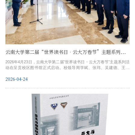
云南大学第二届“世界读书日•云大万卷节”主题系列活动正式启动 出版社向学校图书馆捐赠精品图书
2026年4月23日，云南大学第二届“世界读书日・云大万卷节”主题系列活
动在呈贡校区图书馆正式启动。校领导周学斌、张玮、吴建德、王爱
平、陈克清、廖炼忠、唐年胜、杨绍军，学校相关职能部门、学院负责
2026-04-24
人及师生代表参加仪式。副校长杨绍军主持仪式。校党委书记周学斌在
致辞中希望全校师生“读万卷书，筑牢信仰之基；行万里路，练就实干之
能；读行相济，担当时代之任”，勉励同学们传承云大优良学风，在服务
国家战略与区域经济社...