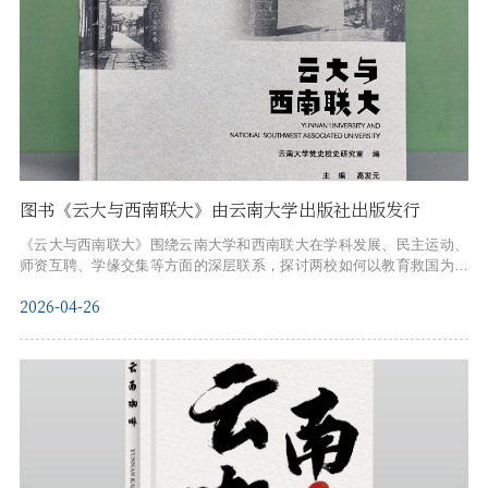
图书《云大与西南联大》由云南大学出版社出版发行
《云大与西南联大》围绕云南大学和西南联大在学科发展、民主运动、
师资互聘、学缘交集等方面的深层联系，探讨两校如何以教育救国为纽
带，在民族存亡之际共克时艰、同铸高等教育精神高地。该书不仅展现
2026-04-26
了西南联大作为“中国近代教育史丰碑”的历史底蕴，也折射出云南大学作
为地方高校在近代高等教育中的独特贡献。云南大学与西南联大的合作
不仅承载着战时知识分子的家国情怀，更彰显出中国近代大学在逆境中
求存、在困顿中图强的历史底色。