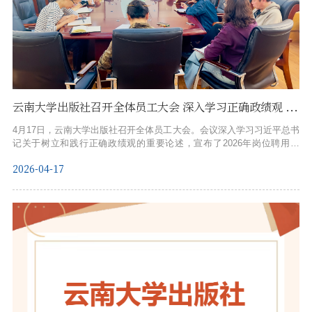
云南大学出版社召开全体员工大会 深入学习正确政绩观 安排布置近期重点工作
4月17日，云南大学出版社召开全体员工大会。会议深入学习习近平总书
记关于树立和践行正确政绩观的重要论述，宣布了2026年岗位聘用结
果，并就近期重点工作作出安排布置。社长包崇许在会上指出，正确政
2026-04-17
绩观是党员干部干事创业的根本遵循，也是推动出版工作行稳致远的重
要保证。本次聘任是出版社深化改革、优化人力资源配置的重要举措，
旨在实现“按需设岗、以岗定人、人岗相适”，建立能上能下、能进能出的
用人机制。包崇许对全体...