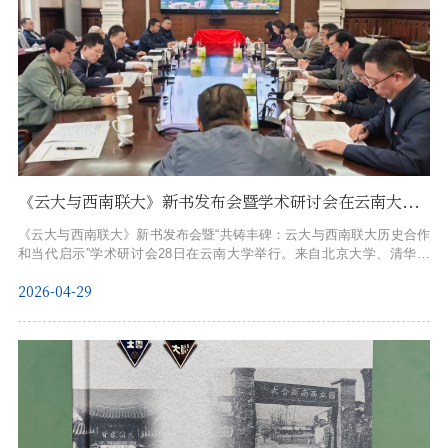
《云大与西南联大》新书发布会暨学术研讨会在云南大学举行
《云大与西南联大》新书发布会暨“共铸丰碑：云大与西南联大历史合作
和当代启示”学术研讨会28日在云南大学举行。来自北京大学、清华大
学、南开大学、华东师范大学、云南师范大学、云南民族大学等高校及
2026-04-29
相关单位的专家学者齐聚一堂，共同见证新书问世。该书由云南大学党
史校史研究室编纂、云南大学出版社出版，系统梳理了两校在抗战烽火
中结下的深厚情谊。