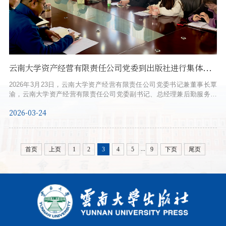
云南大学资产经营有限责任公司党委到出版社进行集体廉政提醒谈话
2026年3月23日，云南大学资产经营有限责任公司党委书记兼董事长覃
渝，云南大学资产经营有限责任公司党委副书记、总经理兼后勤服务保
障中心主任费毅，为出版社全体员工进行集体廉政提醒谈话。覃渝指
2026-03-24
出，廉政谈话是落实全面从严治党、深化正确政绩观教育的重要举措。
他强调，全体员工要牢固树立遵规守纪意识，坚持对党忠诚、担当作
为、依法依规履职，把“真抓实干”作为工作的落脚点。在校办企业改革与
提质增效背景下，出版社要通...
...
首页
上页
1
2
3
4
5
9
下页
尾页