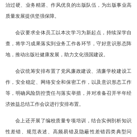
治过硬、业务精湛、作风优良的出版队伍，为出版事业高
质量发展提供坚强保障。
会议要求全体员工以本次学习为新起点，持续深学自
查，将学习成果落实到业务工作各环节，守好意识形态阵
地，推动出版社健康发展，助力文化强国建设。
会议统筹安排布置了党风廉政建设、清廉学校建设工
作，安全稳定、网络安全和保密工作，以及意识形态工作
等，明确风险防控责任与落实举措，并对准备召开半年经
济效益总结工作会议进行安排布置。
会上还开展了编校质量专项培训，结合实例剖析知识
性差错、规范表述、高频易错及隐蔽性差错四类典型问