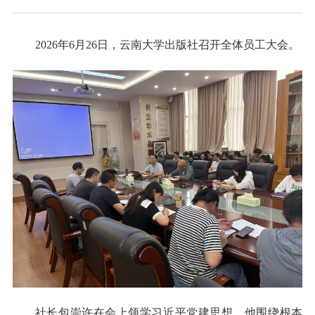
2026年6月26日，云南大学出版社召开全体员工大会。
社长包崇许在会上领学习近平党建思想，他围绕根本