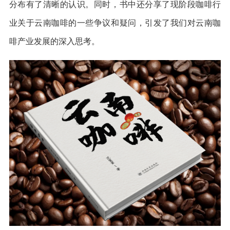
分布有了清晰的认识。同时，书中还分享了现阶段咖啡行
业关于云南咖啡的一些争议和疑问，引发了我们对云南咖
啡产业发展的深入思考。