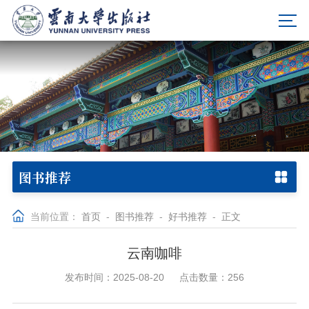
图书推荐
当前位置：
首页
-
图书推荐
-
好书推荐
-
正文
云南咖啡
发布时间：2025-08-20
点击数量：
256